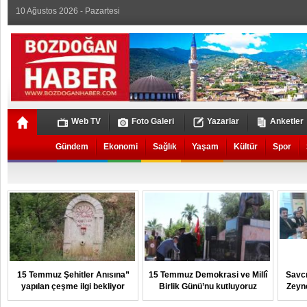
10 Ağustos 2026 - Pazartesi
Web TV
Foto Galeri
Yazarlar
Anketler
Gündem
Ekonomi
Sağlık
Yaşam
Kültür
Spor
15 Temmuz Şehitler Anısına”
15 Temmuz Demokrasi ve Millî
Savcı
yapılan çeşme ilgi bekliyor
Birlik Günü’nu kutluyoruz
Zeyn