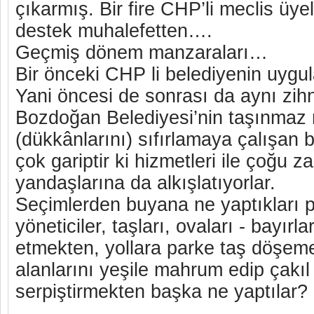
çıkarmış. Bir fire CHP’li meclis üyel
destek muhalefetten….
Geçmiş dönem manzaraları…
Bir önceki CHP li belediyenin uyg
Yani öncesi de sonrası da aynı zih
Bozdoğan Belediyesi’nin taşınmaz m
(dükkânlarını) sıfırlamaya çalışan be
çok gariptir ki hizmetleri ile çoğu 
yandaşlarına da alkışlatıyorlar.
Seçimlerden buyana ne yaptıkları p
yöneticiler, taşları, ovaları - bayırl
etmekten, yollara parke taş döşem
alanlarını yeşile mahrum edip çakıl 
serpiştirmekten başka ne yaptılar?