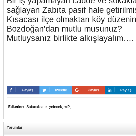
Bir iş yapamayan cadde ve sokakl
sağlayan Zabıta pasif hale getirilm
Kısacası ilçe olmaktan köy düzeni
Bozdoğan’dan mutlu musunuz?
Mutluysanız birlikte alkışlayalım…
.
Paylaş
Tweetle
Paylaş
Paylaş
Etiketler:
Satacaksınız,
yetecek,
mi?,
Yorumlar