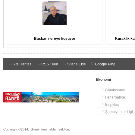
Başkan nereye koşuyor
Kuraklık ka
Site Haritası
RSS Feed
Sitene Ekle
Google Ping
Ekonomi
Galatasaray
Fenerbahçe
Beşiktaş
Şampiyonlar Ligi
Copyright ©2014.
Sitenin tüm hakları saklıdır.