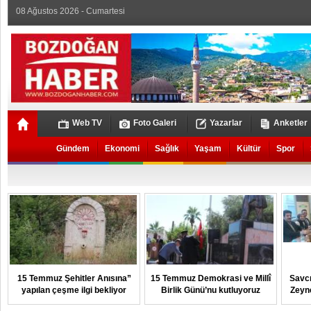
08 Ağustos 2026 - Cumartesi
Web TV
Foto Galeri
Yazarlar
Anketler
Gündem
Ekonomi
Sağlık
Yaşam
Kültür
Spor
15 Temmuz Şehitler Anısına”
15 Temmuz Demokrasi ve Millî
Savcı
yapılan çeşme ilgi bekliyor
Birlik Günü’nu kutluyoruz
Zeyn