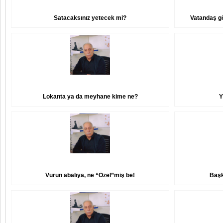
Satacaksınız yetecek mi?
Vatandaş gö
Lokanta ya da meyhane kime ne?
Y
Vurun abalıya, ne “Özel”miş be!
Başk