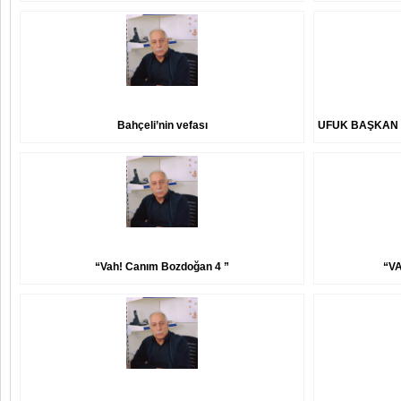
Bahçeli’nin vefası
UFUK BAŞKAN Y
“Vah! Canım Bozdoğan 4 ”
“V