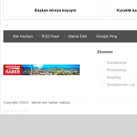
Başkan nereye koşuyor
Kuraklık ka
Site Haritası
RSS Feed
Sitene Ekle
Google Ping
Ekonomi
Galatasaray
Fenerbahçe
Beşiktaş
Şampiyonlar Ligi
Copyright ©2014.
Sitenin tüm hakları saklıdır.
Haber Yazılımı
hacklink
hacklink
backlink
hacklink
hacklink
hacklink
izmir
hacklink
hacklink
hacklink
hacklink
hacklink
hacklink
hacklink
hacklink
cratosroyalbet
onwin
sahabet
tipobet
casibom
jojobet
jojobet
WPS
wps
taraftarium24
taraftarium24
taraftarium24
casibom
汽
jojobet
wps
casibom
royalbet
telegram
jojobet
jojobet
taraftarium24
jojobet
jojobet
jojobet
有
jojobet
türk
jojobet
爱
jojobet
taraftarium24
taraftarium24
汽
jojobet
al
al
al
paneli
web
paneli
satın
paneli
satın
paneli
paneli
giriş
giriş
下
水
官
道
ifşa
思
水
ajans
al
al
载
音
网
翻
助
音
乐
译
手
乐