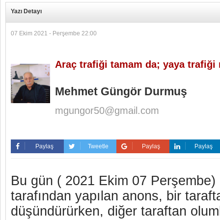
Yazı Detayı
07 Ekim 2021 - Perşembe 22:00
Araç trafiği tamam da; yaya trafiği
Mehmet Güngör Durmuş
mgungor50@gmail.com
Paylaş
Tweetle
Paylaş
Paylaş
Bu gün (
2021
Ekim
07 Perşembe)
tarafından yapılan anons, bir taraf
düşündürürken, diğer taraftan oluml