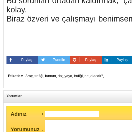
Bu sorunları ortadan kaldırmak, ç
kolay.
Biraz özveri ve çalışmayı benimse
Paylaş
Tweetle
Paylaş
Paylaş
Etiketler:
Araç,
trafiği,
tamam,
da;,
yaya,
trafiği,
ne,
olacak?,
Yorumlar
Adınız
:
Yorumunuz
: