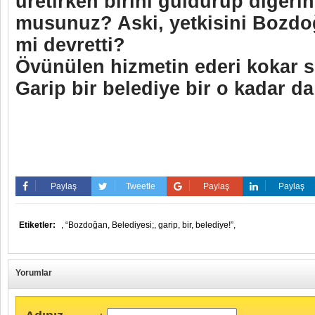
üretirken birini güldürüp diğerin
musunuz? Aski, yetkisini Bozdo
mi devretti?
Övünülen hizmetin ederi kokar 
Garip bir belediye bir o kadar da
Paylaş
Tweetle
Paylaş
Paylaş
Etiketler:
,
“Bozdoğan,
Belediyesi;,
garip,
bir,
belediye!”,
Yorumlar