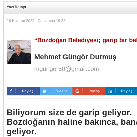
Yazı Detayı
18 Haziran 2025 - Çarşamba 19:22
“Bozdoğan Belediyesi; garip bir be
Mehmet Güngör Durmuş
mgungor50@gmail.com
Paylaş
Tweetle
Paylaş
Paylaş
Biliyorum size de garip geliyor.
Bozdoğanın haline bakınca, ban
geliyor.