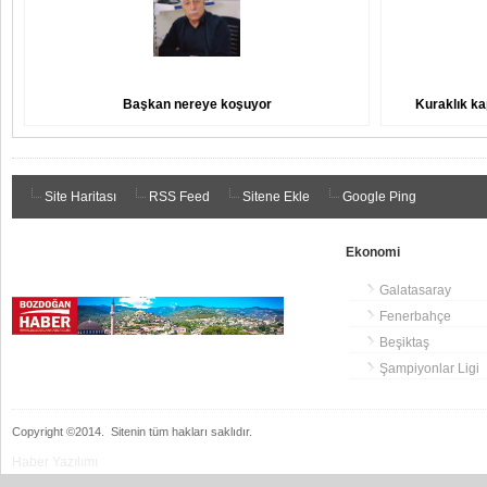
Başkan nereye koşuyor
Kuraklık ka
Site Haritası
RSS Feed
Sitene Ekle
Google Ping
Ekonomi
Galatasaray
Fenerbahçe
Beşiktaş
Şampiyonlar Ligi
Copyright ©2014.
Sitenin tüm hakları saklıdır.
Haber Yazılımı
hacklink
hacklink
backlink
hacklink
hacklink
hacklink
izmir
hacklink
hacklink
hacklink
hacklink
hacklink
hacklink
hacklink
hacklink
cratosroyalbet
onwin
sahabet
tipobet
casibom
jojobet
jojobet
WPS
wps
taraftarium24
taraftarium24
taraftarium24
casibom
汽
jojobet
wps
casibom
royalbet
telegram
jojobet
jojobet
taraftarium24
jojobet
jojobet
jojobet
有
jojobet
türk
jojobet
爱
jojobet
taraftarium24
汽
jojobet