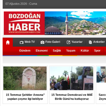
07 Ağustos 2026 - Cuma
Web TV
Foto Galeri
Yazarlar
Anketler
Gündem
Ekonomi
Sağlık
Yaşam
Kültür
Spor
15 Temmuz Şehitler Anısına”
15 Temmuz Demokrasi ve Millî
Savcı
yapılan çeşme ilgi bekliyor
Birlik Günü’nu kutluyoruz
Zeyn