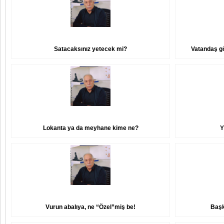
Satacaksınız yetecek mi?
Vatandaş gö
Lokanta ya da meyhane kime ne?
Y
Vurun abalıya, ne “Özel”miş be!
Başk