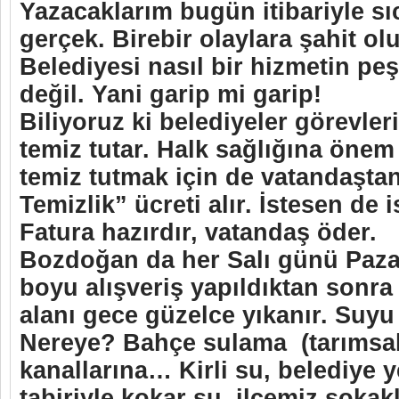
Yazacaklarım bugün itibariyle sı
gerçek. Birebir olaylara şahit o
Belediyesi nasıl bir hizmetin peş
değil. Yani garip mi garip!
Biliyoruz ki belediyeler görevler
temiz tutar. Halk sağlığına önem 
temiz tutmak için de vatandaşta
Temizlik” ücreti alır. İstesen de 
Fatura hazırdır, vatandaş öder.
Bozdoğan da her Salı günü Paza
boyu alışveriş yapıldıktan sonra
alanı gece güzelce yıkanır. Suyu 
Nereye? Bahçe sulama (tarımsa
kanallarına… Kirli su, belediye ye
tabiriyle kokar su, ilçemiz sokak