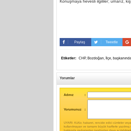
Konuşmaya hevesli ilgililer; umarız, kişi
Paylaş
Tweetle
Etiketler:
CHP,
Bozdoğan,
İlçe,
başkanınd
Yorumlar
Adınız
:
Yorumunuz
:
UYARI: Küfür, hakaret, rencide edici cümleler veya i
kullanılmayan ve tamamı büyük harflerle yazılmış 
hakkında muhatapları tarafından dava açılabilmek