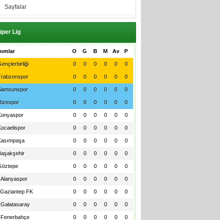
Sayfalar
per Lig
kımlar
O
G
B
M
Av
P
ençlerbirliği
0
0
0
0
0
0
Trabzonspor
0
0
0
0
0
0
Samsunspor
0
0
0
0
0
0
Rizespor
0
0
0
0
0
0
Konyaspor
0
0
0
0
0
0
Kocaelispor
0
0
0
0
0
0
Kasımpaşa
0
0
0
0
0
0
Başakşehir
0
0
0
0
0
0
Göztepe
0
0
0
0
0
0
Alanyaspor
0
0
0
0
0
0
Gaziantep FK
0
0
0
0
0
0
Galatasaray
0
0
0
0
0
0
Fenerbahçe
0
0
0
0
0
0