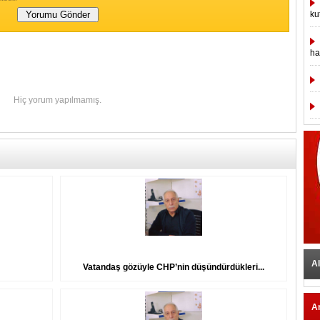
ku
ha
Hiç yorum yapılmamış.
Al
Vatandaş gözüyle CHP’nin düşündürdükleri...
A