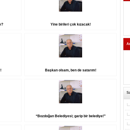
e?
Yine birileri çok kızacak!
A
!
Başkan olsam, ben de satarım!
Sa
“Bozdoğan Belediyesi; garip bir belediye!”