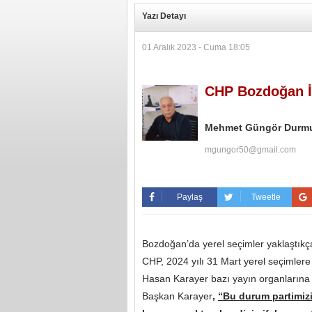
Yazı Detayı
01 Aralık 2023 - Cuma 18:05
CHP Bozdoğan İl
Mehmet Güngör Durm
mgungor50@gmail.com
Paylaş
Tweetle
Bozdoğan’da yerel seçimler yaklaştıkça
CHP, 2024 yılı 31 Mart yerel seçimlere
Hasan Karayer bazı yayın organlarına 
Başkan Karayer
,
“Bu durum partimizi