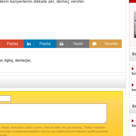
lerin kariyerlerini dikkate alır, demeç verirler.
Paylaş
Paylaş
Yazdır
Yorumla
E
an,
ilginç,
demeçler,
ku
be
E
be
malar, inançlara saldırı içeren, imla kuralları ile yazılmamış, Türkçe karakter
yorumlar onaylanmamaktadır. Ayrıca suç teşkil edecek hakaret içerikli yorumlar
tedir.