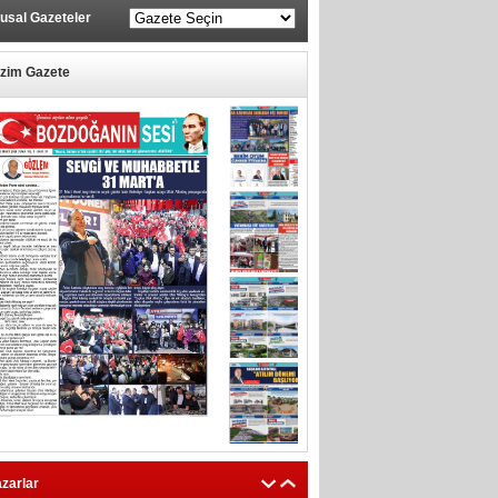
usal Gazeteler
izim Gazete
zarlar