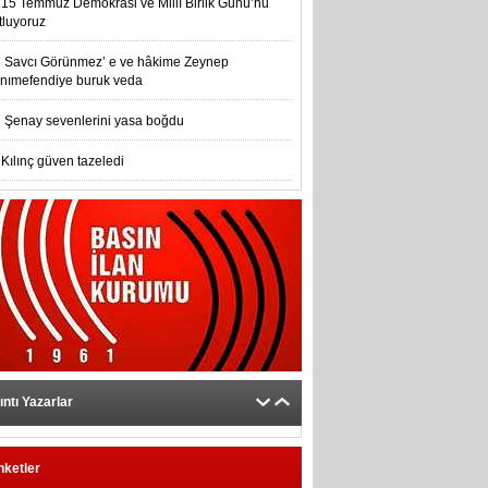
15 Temmuz Demokrasi ve Millî Birlik Günü’nu
tluyoruz
Savcı Görünmez’ e ve hâkime Zeynep
nımefendiye buruk veda
Şenay sevenlerini yasa boğdu
Kılınç güven tazeledi
ıntı Yazarlar
nketler