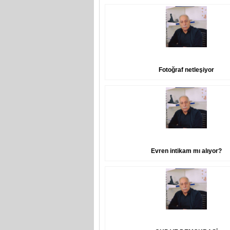
Fotoğraf netleşiyor
Evren intikam mı alıyor?