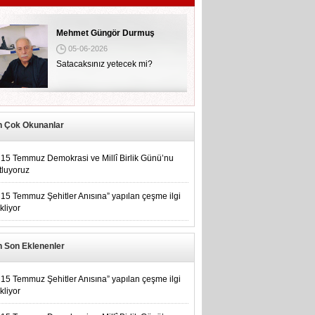
Mehmet Güngör Durmuş
05-06-2026
Satacaksınız yetecek mi?
n Çok Okunanlar
15 Temmuz Demokrasi ve Millî Birlik Günü’nu
tluyoruz
15 Temmuz Şehitler Anısına” yapılan çeşme ilgi
kliyor
n Son Eklenenler
15 Temmuz Şehitler Anısına” yapılan çeşme ilgi
kliyor