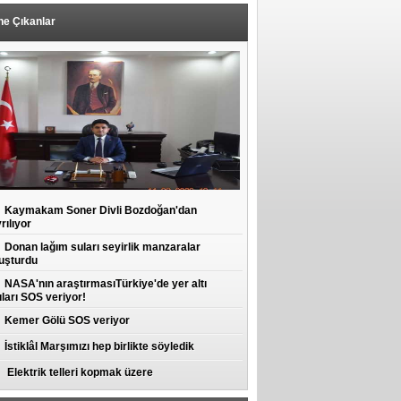
ne Çıkanlar
Kaymakam Soner Divli Bozdoğan'dan
rılıyor
Donan lağım suları seyirlik manzaralar
uşturdu
NASA'nın araştırmasıTürkiye'de yer altı
ları SOS veriyor!
Kemer Gölü SOS veriyor
İstiklâl Marşımızı hep birlikte söyledik
Elektrik telleri kopmak üzere