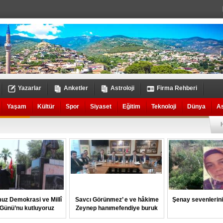
Yazarlar
Anketler
Astroloji
Firma Rehberi
Yaşam
Kültür
Spor
Siyaset
Eğitim
Teknoloji
Dünya
A
uz Demokrasi ve Millî
Savcı Görünmez’ e ve hâkime
Şenay sevenlerin
k Günü’nu kutluyoruz
Zeynep hanımefendiye buruk
veda