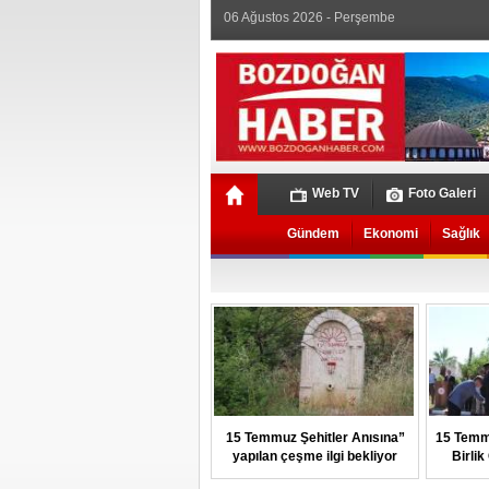
06 Ağustos 2026 - Perşembe
Web TV
Foto Galeri
Gündem
Ekonomi
Sağlık
15 Temmuz Şehitler Anısına”
15 Temm
yapılan çeşme ilgi bekliyor
Birli