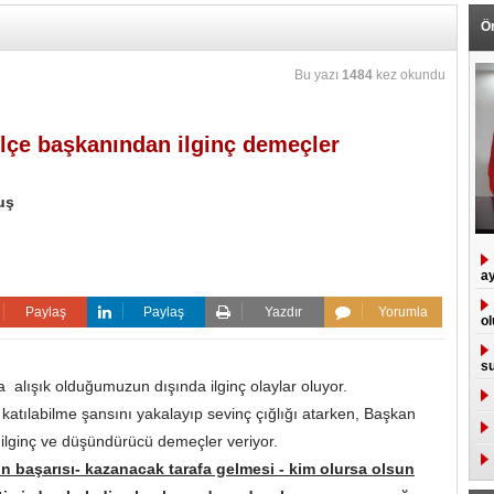
Ö
Bu yazı
1484
kez okundu
çe başkanından ilginç demeçler
uş
ay
Paylaş
Paylaş
Yazdır
Yorumla
ol
su
 alışık olduğumuzun dışında ilginç olaylar oluyor.
 katılabilme şansını yakalayıp sevinç çığlığı atarken, Başkan
ilginç ve düşündürücü demeçler veriyor.
n başarısı- kazanacak tarafa gelmesi - kim olursa olsun