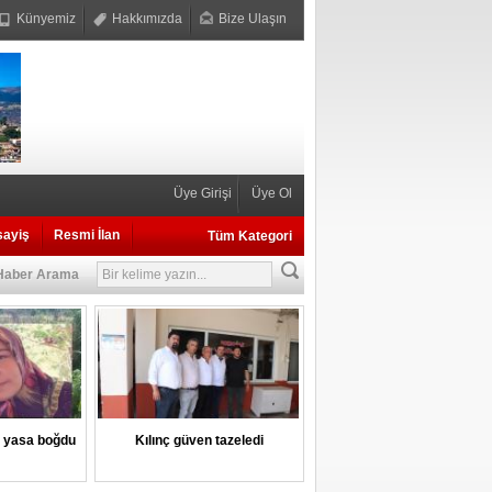
Künyemiz
Hakkımızda
Bize Ulaşın
Üye Girişi
Üye Ol
sayiş
Resmi İlan
Tüm Kategori
Haber Arama
i yasa boğdu
Kılınç güven tazeledi