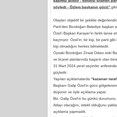
kapımız açıktır - kendisi şifahen p
söyledi - Özlem başkanın gücü”
gib
Olayları objektif bir şekilde değerlend
Parti’den Bozdoğan Belediye başkan a
Özel’i Başkan Karayer'in farklı lanse
kaçmıyor. Özel’in; bir kişi, bir parti
kişi olmadığını herkes bilmektedir.
Oysaki Bozdoğan Ziraat Odası eski Baş
ve ticaret alanlarında başarılı olan biri
31 Mart 2024 yerel seçimler arifesinde 
güçtedir..
Yapılan açıklamalarda
“kazanan tara
Başkanı Galip Özel’in gücü gölgelene
düşünür ve öyle açıklama yapar.
Biz, Galip Özel’in bu günkü durumunu 
Adayı olacağını, istekli olduğunu yaklaş
açıklama yapmadık.