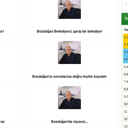
Sü
Ta
or!
Bozdoğan Belediyesi; garip bir belediye!
1
G
2
3
4
5
6
Bozdoğan'ın sorunlarına doğru teşhis koyalım
7
8
9
10
11
12
ruz
Bozdoğan’da siyaset...
13