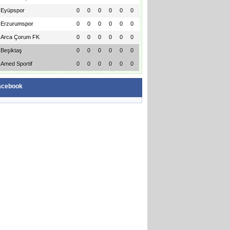
Eyüpspor
0
0
0
0
0
0
Erzurumspor
0
0
0
0
0
0
Arca Çorum FK
0
0
0
0
0
0
Beşiktaş
0
0
0
0
0
0
Amed Sportif
0
0
0
0
0
0
acebook