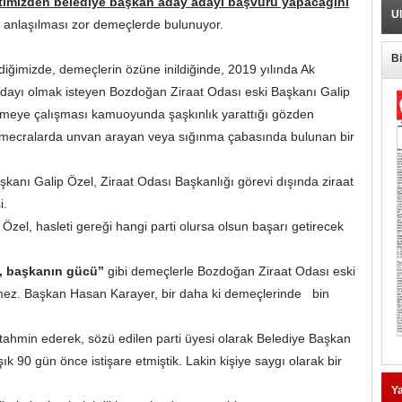
artimizden belediye başkan aday adayı başvuru yapacağını
Ul
i anlaşılması zor demeçlerde bulunuyor.
B
irdiğimizde, demeçlerin özüne inildiğinde, 2019 yılında Ak
dayı olmak isteyen Bozdoğan Ziraat Odası eski Başkanı Galip
 etmeye çalışması kamuoyunda şaşkınlık yarattığı gözden
 gibi mecralarda unvan arayan veya sığınma çabasında bulunan bir
kanı Galip Özel, Ziraat Odası Başkanlığı görevi dışında ziraat
si.
Özel, hasleti gereği hangi parti olursa olsun başarı getirecek
f, başkanın gücü”
gibi demeçlerle Bozdoğan Ziraat Odası eski
mez. Başkan Hasan Karayer, bir daha ki demeçlerinde bin
tahmin ederek, sözü edilen parti üyesi olarak Belediye Başkan
ık 90 gün önce istişare etmiştik. Lakin kişiye saygı olarak bir
Ya