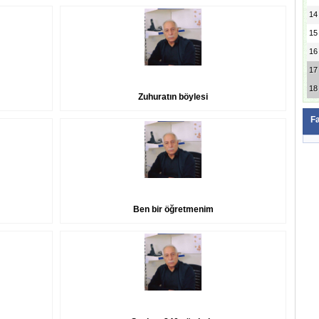
14
15
16
17
18
Zuhuratın böylesi
F
Ben bir öğretmenim