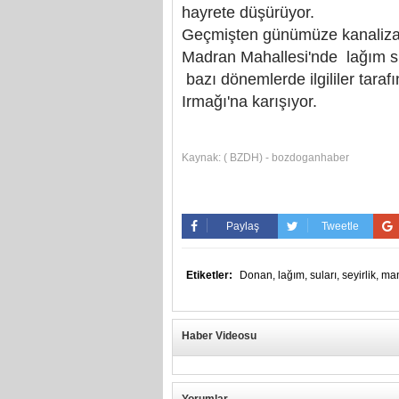
hayrete düşürüyor.
Geçmişten günümüze kanalizas
Madran Mahallesi'nde lağım sul
bazı dönemlerde ilgililer tarafın
Irmağı'na karışıyor.
Kaynak:
( BZDH) - bozdoganhaber
Paylaş
Tweetle
Etiketler:
Donan,
lağım,
suları,
seyirlik,
man
Haber Videosu