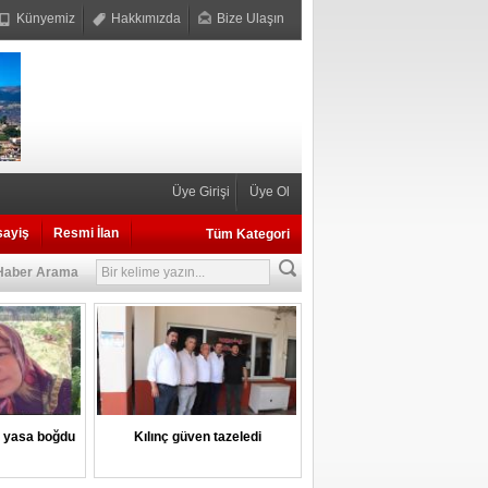
Künyemiz
Hakkımızda
Bize Ulaşın
Üye Girişi
Üye Ol
sayiş
Resmi İlan
Tüm Kategori
Haber Arama
i yasa boğdu
Kılınç güven tazeledi