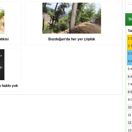
Sü
Ta
1
G
itkisi
Bozdoğan’da her yer çöplük
2
3
4
5
6
7
 hakkı yok
8
9
10
11
12
13