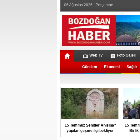
06 Ağustos 2026 - Perşembe
Web TV
Foto Galeri
Gündem
Ekonomi
Sağlık
15 Temmuz Şehitler Anısına”
15 Temm
yapılan çeşme ilgi bekliyor
Birli