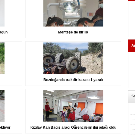
Akgün
Menteşe de bir ilk
A
Bozdoğanda traktör kazası 1 yaralı
Sa
kliyor
Kızılay Kan Bağış aracı Öğrencilerin ilgi odağı oldu