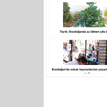
Tişrik; Bozdoğanda az bilinen şifa b
Bozdoğan’da sokak hayvanlarının yaşam
mu?