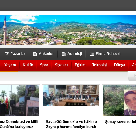
Yazarlar
Anketler
Astroloji
Firma Rehberi
Yaşam
Kültür
Spor
Siyaset
Eğitim
Teknoloji
Dünya
A
uz Demokrasi ve Millî
Savcı Görünmez’ e ve hâkime
Şenay sevenlerin
k Günü’nu kutluyoruz
Zeynep hanımefendiye buruk
veda