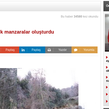
Ö
Bu haber
34580
kez okundu
ik manzaralar oluşturdu
Paylaş
Paylaş
Yazdır
Yorumla
ay
ol
su