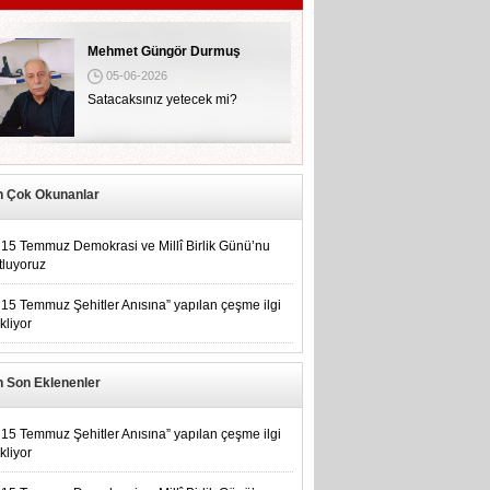
Mehmet Güngör Durmuş
05-06-2026
Satacaksınız yetecek mi?
n Çok Okunanlar
15 Temmuz Demokrasi ve Millî Birlik Günü’nu
tluyoruz
15 Temmuz Şehitler Anısına” yapılan çeşme ilgi
kliyor
n Son Eklenenler
15 Temmuz Şehitler Anısına” yapılan çeşme ilgi
kliyor