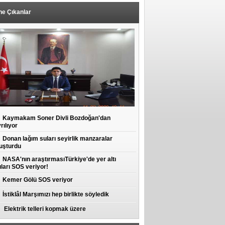
ne Çıkanlar
Kaymakam Soner Divli Bozdoğan'dan
rılıyor
Donan lağım suları seyirlik manzaralar
uşturdu
NASA'nın araştırmasıTürkiye'de yer altı
ları SOS veriyor!
Kemer Gölü SOS veriyor
İstiklâl Marşımızı hep birlikte söyledik
Elektrik telleri kopmak üzere