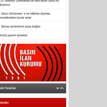
15 Temmuz Demokrasi ve Millî Birlik Günü’nu
tluyoruz
Savcı Görünmez’ e ve hâkime Zeynep
nımefendiye buruk veda
Şenay sevenlerini yasa boğdu
Kılınç güven tazeledi
ıntı Yazarlar
nketler