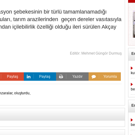
yon şebekesinin bir türlü tamamlanamadığı
arı, tarım arazilerinden geçen dereler vasıtasıyla
dan içilebilirlik özelliği olduğu ileri sürülen Akçay
Editör: Mehmet Güngör Durmuş
E
ku
Paylaş
Paylaş
Yazdır
Yorumla
be
zaralar,
oluşturdu,
E
be