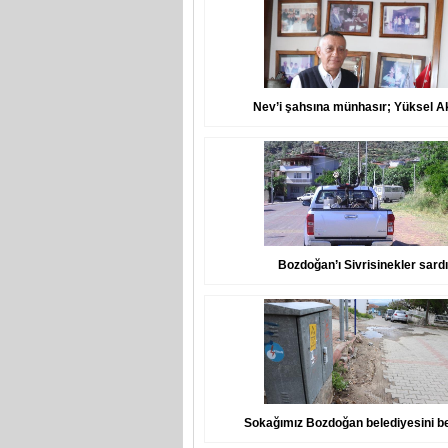
Nev’i şahsına münhasır; Yüksel 
Bozdoğan’ı Sivrisinekler sardı
Sokağımız Bozdoğan belediyesini be