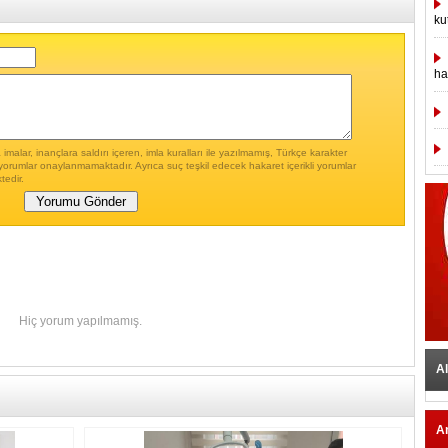
ku
ha
malar, inançlara saldırı içeren, imla kuralları ile yazılmamış, Türkçe karakter
yorumlar onaylanmamaktadır. Ayrıca suç teşkil edecek hakaret içerikli yorumlar
tedir.
Hiç yorum yapılmamış.
Al
A