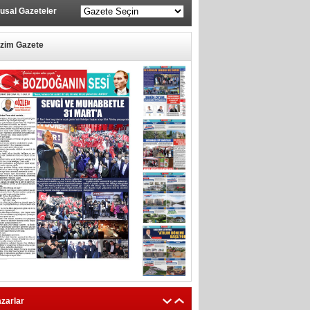
usal Gazeteler
izim Gazete
zarlar