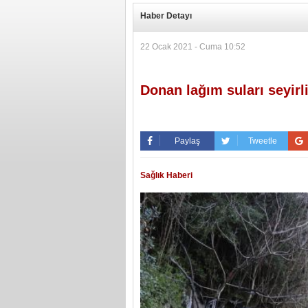
Haber Detayı
22 Ocak 2021 - Cuma 10:52
Donan lağım suları seyirl
Paylaş
Tweetle
Sağlık Haberi