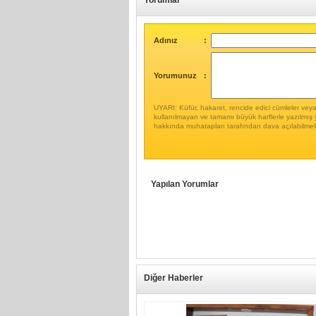
Yorumlar
Adınız
:
Yorumunuz
:
UYARI: Küfür, hakaret, rencide edici cümleler veya i
kullanılmayan ve tamamı büyük harflerle yazılmış 
hakkında muhatapları tarafından dava açılabilmek
Yapılan Yorumlar
Diğer Haberler