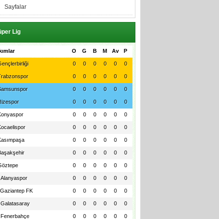
Sayfalar
per Lig
kımlar
O
G
B
M
Av
P
ençlerbirliği
0
0
0
0
0
0
Trabzonspor
0
0
0
0
0
0
Samsunspor
0
0
0
0
0
0
Rizespor
0
0
0
0
0
0
Konyaspor
0
0
0
0
0
0
Kocaelispor
0
0
0
0
0
0
Kasımpaşa
0
0
0
0
0
0
Başakşehir
0
0
0
0
0
0
Göztepe
0
0
0
0
0
0
Alanyaspor
0
0
0
0
0
0
Gaziantep FK
0
0
0
0
0
0
Galatasaray
0
0
0
0
0
0
Fenerbahçe
0
0
0
0
0
0