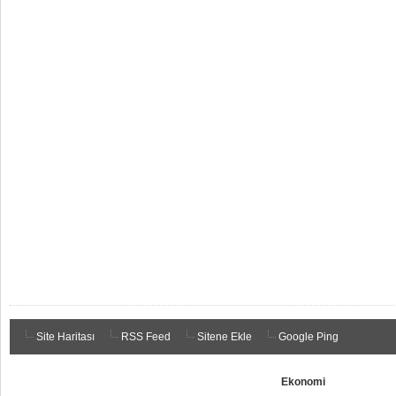
Site Haritası
RSS Feed
Sitene Ekle
Google Ping
Ekonomi