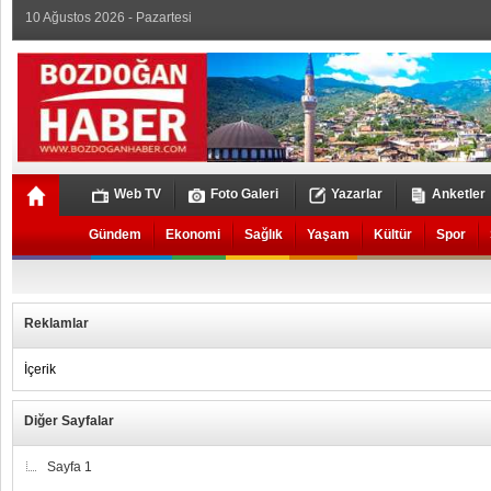
10 Ağustos 2026 - Pazartesi
Web TV
Foto Galeri
Yazarlar
Anketler
Gündem
Ekonomi
Sağlık
Yaşam
Kültür
Spor
Reklamlar
İçerik
Diğer Sayfalar
Sayfa 1