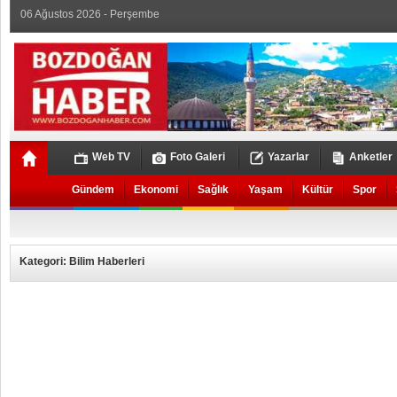
06 Ağustos 2026 - Perşembe
Web TV
Foto Galeri
Yazarlar
Anketler
Gündem
Ekonomi
Sağlık
Yaşam
Kültür
Spor
Kategori: Bilim Haberleri