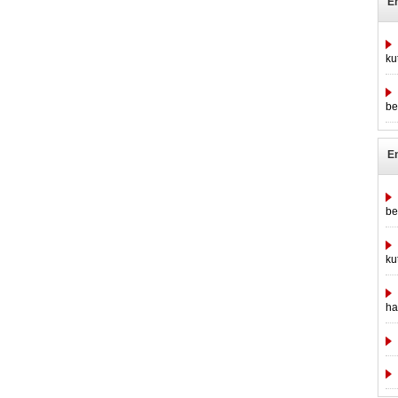
E
ku
be
E
be
ku
ha