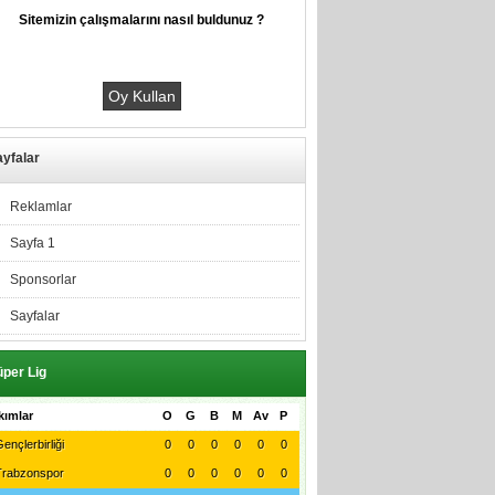
Sitemizin çalışmalarını nasıl buldunuz ?
yfalar
Reklamlar
Sayfa 1
Sponsorlar
Sayfalar
per Lig
kımlar
O
G
B
M
Av
P
ençlerbirliği
0
0
0
0
0
0
Trabzonspor
0
0
0
0
0
0