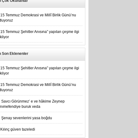
n Çok Okunanlar
15 Temmuz Demokrasi ve Millî Birlik Günü’nu
tluyoruz
15 Temmuz Şehitler Anısına” yapılan çeşme ilgi
kliyor
n Son Eklenenler
15 Temmuz Şehitler Anısına” yapılan çeşme ilgi
kliyor
15 Temmuz Demokrasi ve Millî Birlik Günü’nu
tluyoruz
Savcı Görünmez’ e ve hâkime Zeynep
nımefendiye buruk veda
Şenay sevenlerini yasa boğdu
Kılınç güven tazeledi