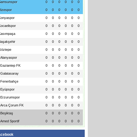
Samsunspor
0
0
0
0
0
0
Rizespor
0
0
0
0
0
0
Konyaspor
0
0
0
0
0
0
Kocaelispor
0
0
0
0
0
0
Kasımpaşa
0
0
0
0
0
0
Başakşehir
0
0
0
0
0
0
Göztepe
0
0
0
0
0
0
Alanyaspor
0
0
0
0
0
0
Gaziantep FK
0
0
0
0
0
0
Galatasaray
0
0
0
0
0
0
Fenerbahçe
0
0
0
0
0
0
Eyüpspor
0
0
0
0
0
0
Erzurumspor
0
0
0
0
0
0
Arca Çorum FK
0
0
0
0
0
0
Beşiktaş
0
0
0
0
0
0
Amed Sportif
0
0
0
0
0
0
acebook