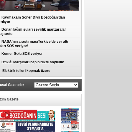
Kaymakam Soner Divli Bozdoğan'dan
rılıyor
Donan lağım suları seyirlik manzaralar
uşturdu
NASA'nın araştırmasıTürkiye'de yer altı
ları SOS veriyor!
Kemer Gölü SOS veriyor
İstiklâl Marşımızı hep birlikte söyledik
Elektrik telleri kopmak üzere
usal Gazeteler
izim Gazete