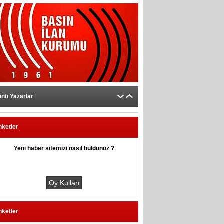
ıntı Yazarlar
nketler
Yeni haber sitemizi nasıl buldunuz ?
nketler