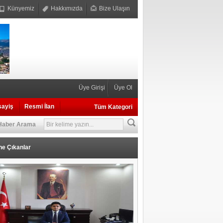
Künyemiz
Hakkımızda
Bize Ulaşın
Üye Girişi
Üye Ol
sayiş
Resmi İlan
Tüm Kategori
Haber Arama
ne Çıkanlar