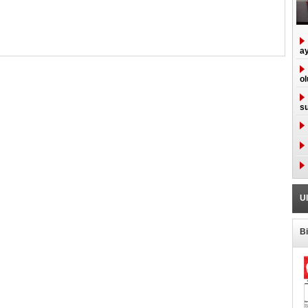
ay
ol
su
Ul
B