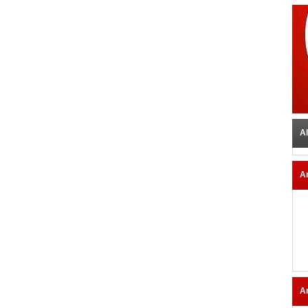
Al
A
A