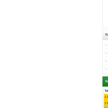
Sa
Sü
Ta
1
G
2