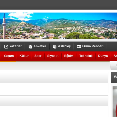
Yazarlar
Anketler
Astroloji
Firma Rehberi
Yaşam
Kültür
Spor
Siyaset
Eğitim
Teknoloji
Dünya
A
Ö