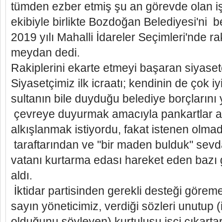
tümden ezber etmiş şu an görevde olan iş
ekibiyle birlikte Bozdoğan Belediyesi'ni b
2019 yılı Mahalli İdareler Seçimleri'nde ra
meydan dedi.
Rakiplerini ekarte etmeyi başaran siyaset
Siyasetçimiz ilk icraatı; kendinin de çok iyi
sultanın bile duyduğu belediye borçlarını
çevreye duyurmak amacıyla pankartlar aç
alkışlanmak istiyordu, fakat istenen olmad
taraftarından ve "bir maden bulduk" sevda
vatanı kurtarma edası hareket eden bazı 
aldı.
İktidar partisinden gerekli desteği göre
sayın yöneticimiz, verdiği sözleri unutup
olduğunu söyleyen) kurtuluşu işçi çıkarta