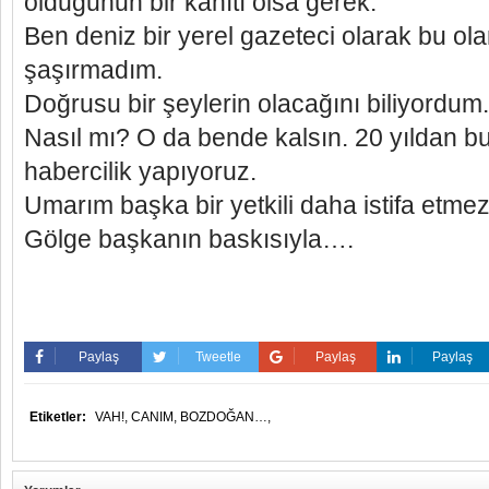
olduğunun bir kanıtı olsa gerek.
Ben deniz bir yerel gazeteci olarak bu ola
şaşırmadım.
Doğrusu bir şeylerin olacağını biliyordum.
Nasıl mı? O da bende kalsın. 20 yıldan 
habercilik yapıyoruz.
Umarım başka bir yetkili daha istifa etmez
Gölge başkanın baskısıyla….
Paylaş
Tweetle
Paylaş
Paylaş
Etiketler:
VAH!,
CANIM,
BOZDOĞAN…,