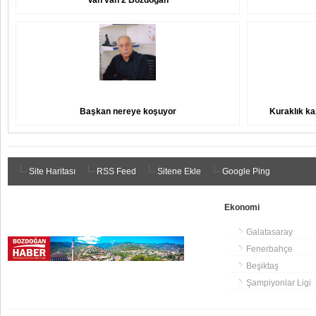
"Vah vah 2 Bozdoğan"
Başkan nereye koşuyor
Kuraklık ka
Site Haritası
RSS Feed
Sitene Ekle
Google Ping
Ekonomi
Galatasaray
Fenerbahçe
Beşiktaş
Şampiyonlar Ligi