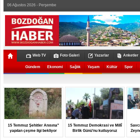
06 Ağustos 2026 - Perşembe
Web TV
Foto Galeri
Yazarlar
Anketler
Gündem
Ekonomi
Sağlık
Yaşam
Kültür
Spor
15 Temmuz Şehitler Anısına”
15 Temmuz Demokrasi ve Millî
Savcı
yapılan çeşme ilgi bekliyor
Birlik Günü’nu kutluyoruz
Zeyn