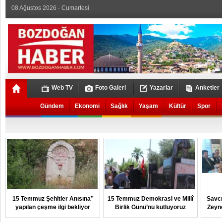
08 Ağustos 2026 - Cumartesi
Web TV
Foto Galeri
Yazarlar
Anketler
Gündem
Ekonomi
Sağlık
Yaşam
Kültür
Spor
15 Temmuz Şehitler Anısına”
15 Temmuz Demokrasi ve Millî
Savcı
yapılan çeşme ilgi bekliyor
Birlik Günü’nu kutluyoruz
Zeyn