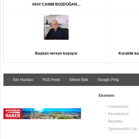
VAH! CANIM BOZDOĞAN…
Başkan nereye koşuyor
Kuraklık ka
Site Haritası
RSS Feed
Sitene Ekle
Google Ping
Ekonomi
Galatasaray
Fenerbahçe
Beşiktaş
Şampiyonlar Ligi