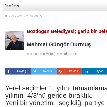
Yazı Detayı
03 Ocak 2025 - Cuma 00:55
Bozdoğan Belediyesi; garip bir bel
Mehmet Güngör Durmuş
mgungor50@gmail.com
Paylaş
Tweetle
Paylaş
Paylaş
Yerel seçimler 1. yılını tamamlam
yılının 4/3’nü geride bıraktık.
Yeni bir yönetim, seçildiği partiye