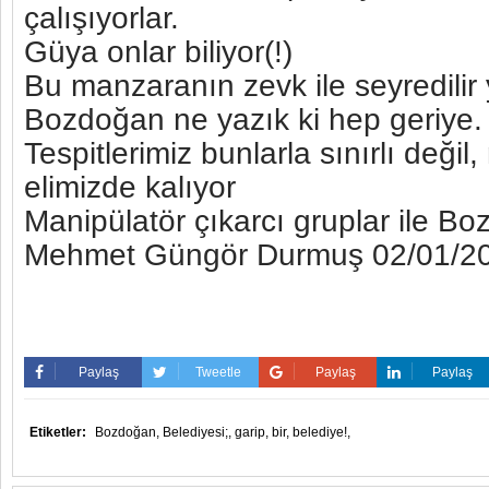
çalışıyorlar.
Güya onlar biliyor(!)
Bu manzaranın zevk ile seyredilir 
Bozdoğan ne yazık ki hep geriye
Tespitlerimiz bunlarla sınırlı değil
elimizde kalıyor
Manipülatör çıkarcı gruplar ile B
Mehmet Güngör Durmuş 02/01/2
Paylaş
Tweetle
Paylaş
Paylaş
Etiketler:
Bozdoğan,
Belediyesi;,
garip,
bir,
belediye!,