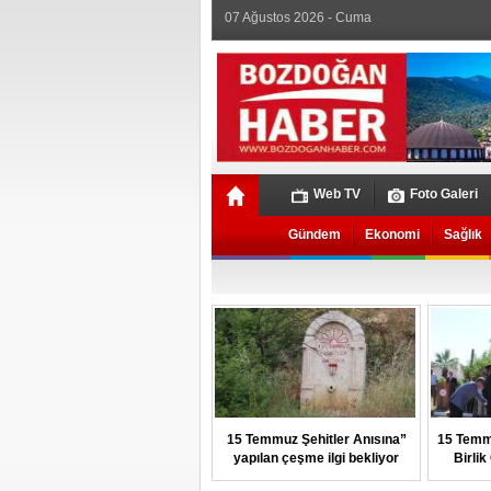
07 Ağustos 2026 - Cuma
Web TV
Foto Galeri
Gündem
Ekonomi
Sağlık
15 Temmuz Şehitler Anısına”
15 Temm
yapılan çeşme ilgi bekliyor
Birli