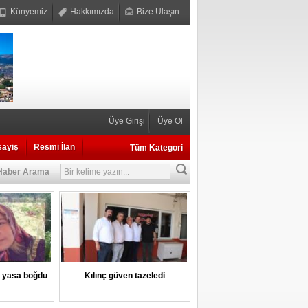
Künyemiz
Hakkımızda
Bize Ulaşın
Üye Girişi
Üye Ol
sayiş
Resmi İlan
Tüm Kategori
Haber Arama
i yasa boğdu
Kılınç güven tazeledi