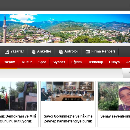
Yazarlar
Anketler
Astroloji
Firma Rehberi
Yaşam
Kültür
Spor
Siyaset
Eğitim
Teknoloji
Dünya
A
uz Demokrasi ve Millî
Savcı Görünmez’ e ve hâkime
Şenay sevenlerin
k Günü’nu kutluyoruz
Zeynep hanımefendiye buruk
veda