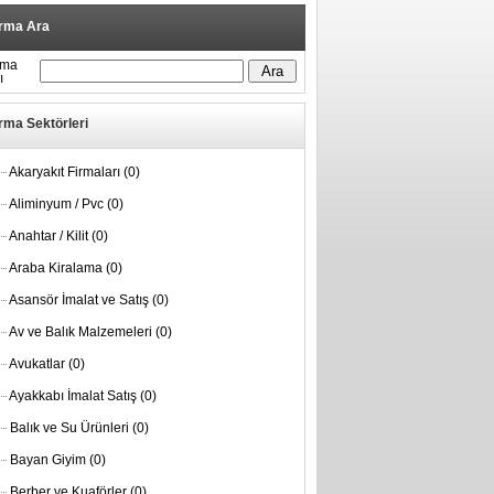
irma Ara
rma
ı
rma Sektörleri
Akaryakıt Firmaları
(0)
Aliminyum / Pvc
(0)
Anahtar / Kilit
(0)
Araba Kiralama
(0)
Asansör İmalat ve Satış
(0)
Av ve Balık Malzemeleri
(0)
Avukatlar
(0)
Ayakkabı İmalat Satış
(0)
Balık ve Su Ürünleri
(0)
Bayan Giyim
(0)
Berber ve Kuaförler
(0)