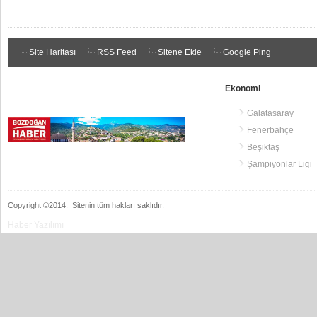
Site Haritası
RSS Feed
Sitene Ekle
Google Ping
Ekonomi
Galatasaray
Fenerbahçe
Beşiktaş
Şampiyonlar Ligi
Copyright ©2014.
Sitenin tüm hakları saklıdır.
Haber Yazılımı
hacklink
hacklink
backlink
hacklink
hacklink
hacklink
izmir
hacklink
hacklink
hacklink
hacklink
hacklink
hacklink
hacklink
hacklink
cratosroyalbet
onwin
sahabet
tipobet
casibom
jojobet
jojobet
WPS
wps
taraftarium24
taraftarium24
taraftarium24
casibom
汽
jojobet
wps
casibom
royalbet
telegram
jojobet
jojobet
taraftarium24
jojobet
jojobet
jojobet
有
jojobet
türk
jojobet
爱
jojobet
taraftarium24
taraftarium24
汽
jojobet
al
al
al
paneli
web
paneli
satın
paneli
satın
paneli
paneli
giriş
giriş
下
水
官
道
ifşa
思
水
ajans
al
al
载
音
网
翻
助
音
乐
译
手
乐