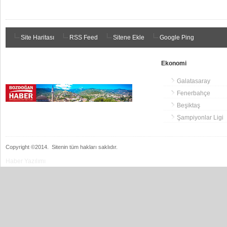
Site Haritası
RSS Feed
Sitene Ekle
Google Ping
Ekonomi
Galatasaray
Fenerbahçe
Beşiktaş
Şampiyonlar Ligi
Copyright ©2014.
Sitenin tüm hakları saklıdır.
Haber Yazılımı
hacklink
hacklink
backlink
hacklink
hacklink
hacklink
izmir
hacklink
hacklink
hacklink
hacklink
hacklink
hacklink
hacklink
hacklink
cratosroyalbet
onwin
sahabet
tipobet
casibom
jojobet
jojobet
taraftarium24
taraftarium24
taraftarium24
casibom
jojobet
casibom
royalbet
jojobet
jojobet
taraftarium24
jojobet
jojobet
jojobet
jojobet
türk
jojobet
jojobet
dizipal
jojobet
al
al
al
paneli
web
paneli
satın
paneli
satın
paneli
paneli
giriş
giriş
ifşa
ajans
al
al