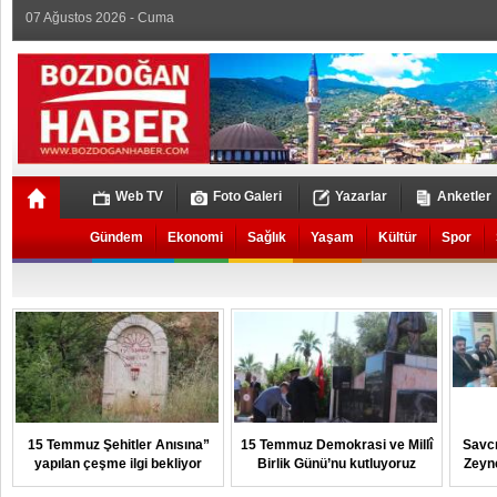
07 Ağustos 2026 - Cuma
Web TV
Foto Galeri
Yazarlar
Anketler
Gündem
Ekonomi
Sağlık
Yaşam
Kültür
Spor
15 Temmuz Şehitler Anısına”
15 Temmuz Demokrasi ve Millî
Savcı
yapılan çeşme ilgi bekliyor
Birlik Günü’nu kutluyoruz
Zeyn