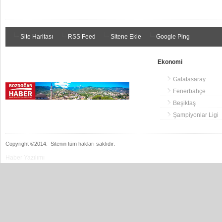
Site Haritası
RSS Feed
Sitene Ekle
Google Ping
Ekonomi
Galatasaray
Fenerbahçe
Beşiktaş
Şampiyonlar Ligi
Copyright ©2014.
Sitenin tüm hakları saklıdır.
Haber Yazılımı
hacklink
hacklink
backlink
hacklink
hacklink
hacklink
izmir
hacklink
hacklink
hacklink
hacklink
hacklink
hacklink
hacklink
hacklink
cratosroyalbet
onwin
sahabet
tipobet
casibom
jojobet
jojobet
WPS
wps
taraftarium24
taraftarium24
taraftarium24
casibom
汽
jojobet
wps
casibom
royalbet
telegram
jojobet
jojobet
taraftarium24
jojobet
jojobet
jojobet
有
jojobet
türk
jojobet
爱
jojobet
taraftarium24
taraftarium24
汽
jojobet
al
al
al
paneli
web
paneli
satın
paneli
satın
paneli
paneli
giriş
giriş
下
水
官
道
ifşa
思
水
ajans
al
al
载
音
网
翻
助
音
乐
译
手
乐