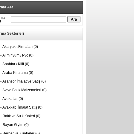
irma Ara
rma
ı
rma Sektörleri
Akaryakıt Firmaları
(0)
Aliminyum / Pvc
(0)
Anahtar / Kilit
(0)
Araba Kiralama
(0)
Asansör İmalat ve Satış
(0)
Av ve Balık Malzemeleri
(0)
Avukatlar
(0)
Ayakkabı İmalat Satış
(0)
Balık ve Su Ürünleri
(0)
Bayan Giyim
(0)
Berber ve Kuaförler
(0)