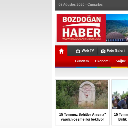
08 Ağustos 2026 - Cumartesi
Web TV
Foto Galeri
Gündem
Ekonomi
Sağlık
15 Temmuz Şehitler Anısına”
15 Temm
yapılan çeşme ilgi bekliyor
Birli