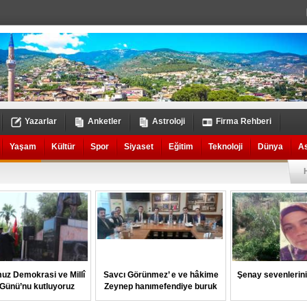
Yazarlar
Anketler
Astroloji
Firma Rehberi
Yaşam
Kültür
Spor
Siyaset
Eğitim
Teknoloji
Dünya
A
uz Demokrasi ve Millî
Savcı Görünmez’ e ve hâkime
Şenay sevenlerin
k Günü’nu kutluyoruz
Zeynep hanımefendiye buruk
veda