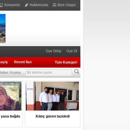
Künyemiz
Hakkımızda
Bize Ulaşın
Üye Girişi
Üye Ol
sayiş
Resmi İlan
Tüm Kategori
Haber Arama
i yasa boğdu
Kılınç güven tazeledi