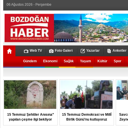
06 Ağustos 2026 - Perşembe
Web TV
Foto Galeri
Yazarlar
Anketler
Gündem
Ekonomi
Sağlık
Yaşam
Kültür
Spor
15 Temmuz Şehitler Anısına”
15 Temmuz Demokrasi ve Millî
Savcı
yapılan çeşme ilgi bekliyor
Birlik Günü’nu kutluyoruz
Zeyn