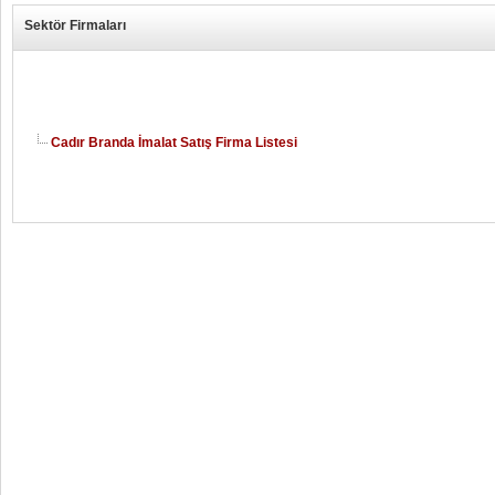
Sektör Firmaları
Cadır Branda İmalat Satış Firma Listesi