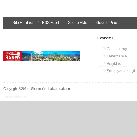
Site Haritası
RSS Feed
Sitene Ekle
Google Ping
Ekonomi
Galatasaray
Fenerbahçe
Beşiktaş
Şampiyonlar Ligi
Copyright ©2014.
Sitenin tüm hakları saklıdır.
Haber Yazılımı
hacklink
hacklink
backlink
hacklink
hacklink
hacklink
izmir
hacklink
hacklink
hacklink
hacklink
hacklink
hacklink
hacklink
hacklink
cratosroyalbet
onwin
sahabet
tipobet
casibom
jojobet
jojobet
taraftarium24
taraftarium24
taraftarium24
casibom
jojobet
casibom
royalbet
jojobet
jojobet
taraftarium24
jojobet
jojobet
jojobet
jojobet
türk
casibom
jojobet
dizipal
jojobet
al
al
al
paneli
web
paneli
satın
paneli
satın
paneli
paneli
giriş
giriş
ifşa
ajans
al
al