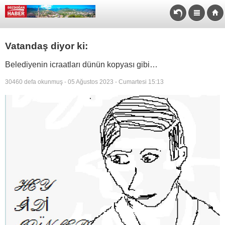
Vatandaş diyor ki:
Belediyenin icraatları dünün kopyası gibi…
30460 defa okunmuş - 05 Ağustos 2023 - Cumartesi 15:13