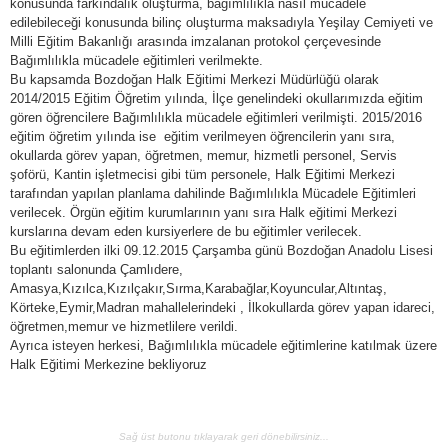
konusunda farkındalık oluşturma, bağımlılıkla nasıl mücadele
edilebileceği konusunda bilinç oluşturma maksadıyla Yeşilay Cemiyeti ve
Milli Eğitim Bakanlığı arasında imzalanan protokol çerçevesinde
Bağımlılıkla mücadele eğitimleri verilmekte.
Bu kapsamda Bozdoğan Halk Eğitimi Merkezi Müdürlüğü olarak
2014/2015 Eğitim Öğretim yılında, İlçe genelindeki okullarımızda eğitim
gören öğrencilere Bağımlılıkla mücadele eğitimleri verilmişti. 2015/2016
eğitim öğretim yılında ise eğitim verilmeyen öğrencilerin yanı sıra,
okullarda görev yapan, öğretmen, memur, hizmetli personel, Servis
şoförü, Kantin işletmecisi gibi tüm personele, Halk Eğitimi Merkezi
tarafından yapılan planlama dahilinde Bağımlılıkla Mücadele Eğitimleri
verilecek. Örgün eğitim kurumlarının yanı sıra Halk eğitimi Merkezi
kurslarına devam eden kursiyerlere de bu eğitimler verilecek.
Bu eğitimlerden ilki 09.12.2015 Çarşamba günü Bozdoğan Anadolu Lisesi
toplantı salonunda Çamlıdere,
Amasya,Kızılca,Kızılçakır,Sırma,Karabağlar,Koyuncular,Altıntaş,
Körteke,Eymir,Madran mahallelerindeki , İlkokullarda görev yapan idareci,
öğretmen,memur ve hizmetlilere verildi.
Ayrıca isteyen herkesi, Bağımlılıkla mücadele eğitimlerine katılmak üzere
Halk Eğitimi Merkezine bekliyoruz
Sağ üst butonu tıklayarak geri dönebilirsiniz...